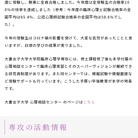
度に受験し、無事に全員合格しました。今年度は全受験生の合格率10
0％の快挙を達成しました（参考：今年度の臨床心理士試験合格率の全
国平均は65.4％、公認心理師試験合格率の全国平均は58.6％でし
た）。
今年の受験生はコロナ禍の影響を受けて、大変な苦労があったことと思
いますが、日頃の学びの成果が実りました。
大妻女子大学大学院臨床心理学専攻には、修士課程修了後も本学付属の
心理相談センターで臨床心理実習とそのスーパーヴィジョンが継続でき
る研究員制度があります。また同センターでは、模擬試験や模擬面接な
ど受験サポートも行っています。こうした手厚い卒後教育が本学の特長
です。
大妻女子大学 心理相談センター のページは
こちら
専攻の活動情報