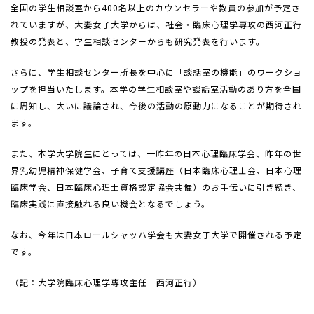
全国の学生相談室から400名以上のカウンセラーや教員の参加が予定さ
れていますが、大妻女子大学からは、社会・臨床心理学専攻の西河正行
教授の発表と、学生相談センターからも研究発表を行います。
さらに、学生相談センター所長を中心に「談話室の機能」のワークショ
ップを担当いたします。本学の学生相談室や談話室活動のあり方を全国
に周知し、大いに議論され、今後の活動の原動力になることが期待され
ます。
また、本学大学院生にとっては、一昨年の日本心理臨床学会、昨年の世
界乳幼児精神保健学会、子育て支援講座（日本臨床心理士会、日本心理
臨床学会、日本臨床心理士資格認定協会共催）のお手伝いに引き続き、
臨床実践に直接触れる良い機会となるでしょう。
なお、今年は日本ロールシャッハ学会も大妻女子大学で開催される予定
です。
（記：大学院臨床心理学専攻主任 西河正行）