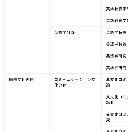
英語教育学研
英語教育学研
英語学分野
英語学特論Ⅰ
英語学特論Ⅱ
英語学研究Ⅰ
英語学研究Ⅱ
国際文化専修
コミュニケーション文
異文化コミュ
化分野
論Ⅰ
異文化コミュ
論Ⅱ
異文化コミュ
究Ⅰ
異文化コミュ