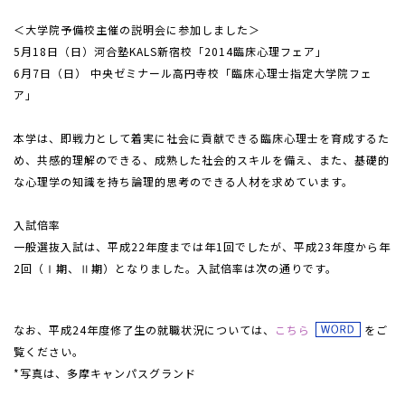
＜大学院予備校主催の説明会に参加しました＞
5月18日（日）河合塾KALS新宿校「2014臨床心理フェア」
6月7日（日） 中央ゼミナール高円寺校「臨床心理士指定大学院フェ
ア」
本学は、即戦力として着実に社会に貢献できる臨床心理士を育成するた
め、共感的理解のできる、成熟した社会的スキルを備え、また、基礎的
な心理学の知識を持ち論理的思考のできる人材を求めています。
入試倍率
一般選抜入試は、平成22年度までは年1回でしたが、平成23年度から年
2回（Ⅰ期、Ⅱ期）となりました。入試倍率は次の通りです。
なお、平成24年度修了生の就職状況については、
こちら
をご
覧ください。
*写真は、多摩キャンパスグランド