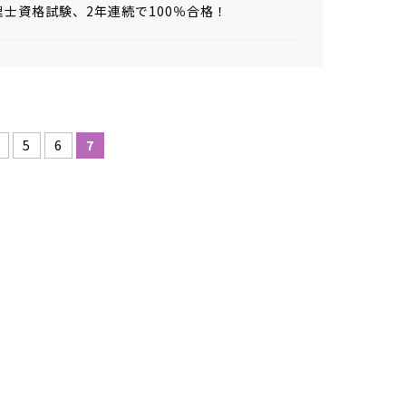
士資格試験、2年連続で100％合格！
5
6
7