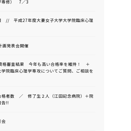
専修） 7／3
 // 平成27年度大妻女子大学大学院臨床心理
計画発表会開催
士資格審査結果 今年も高い合格率を維持！ ＋
）大学院臨床心理学専攻についてご質問、ご相談を
合格者数 ／ 修了生２人（江田記念病院）＋院
告!!
表会