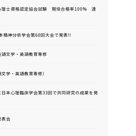
理士資格認定協会試験 現役合格率100% 達
本精神分析学会第60回大会で発表!!
英語文学・英語教育専修
語文学・英語教育専修）
月に日本心理臨床学会第33回で共同研究の成果を発
発表会