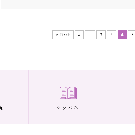
« First
«
...
2
3
4
5
覧
シラバス