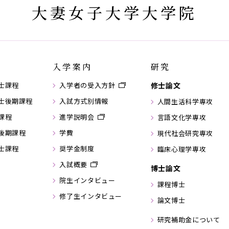
大妻女子大学大学院
入学案内
研究
士課程
入学者の受入方針
修士論文
士後期課程
入試方式別情報
人間生活科学専攻
課程
進学説明会
言語文化学専攻
後期課程
学費
現代社会研究専攻
士課程
奨学金制度
臨床心理学専攻
入試概要
博士論文
院生インタビュー
課程博士
修了生インタビュー
論文博士
研究補助金について